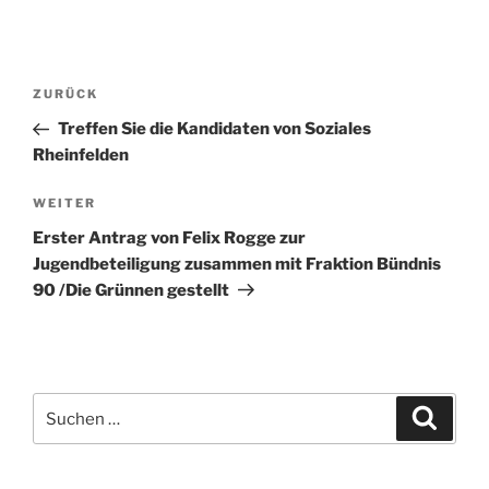
Beitragsnavigation
Vorheriger
ZURÜCK
Beitrag
Treffen Sie die Kandidaten von Soziales
Rheinfelden
Nächster
WEITER
Beitrag
Erster Antrag von Felix Rogge zur
Jugendbeteiligung zusammen mit Fraktion Bündnis
90 /Die Grünnen gestellt
Suche
Suche
nach: