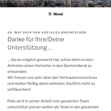
Zum
SOZIALES RHEINFELDEN
Die offene Kandidatenliste für die Gemeinderatswahl am 9. Juni
Inhalt
2024
Menü
springen
VERÖFFENTLICHT
28. MAI 2019
VON
SOZIALES RHEINFELDEN
AM
Danke für Ihre/Deine
Unterstützung …
… die es möglich gemacht hat, schon beim ersten
Antreten einen Vertreter in den Gemeinderat zu
entsenden.
Wir freuen uns sehr über den Vertrauensvorschuss
und wollen fleißig daran arbeiten, Sie/Dich nicht zu
enttäuschen!
Felix wird in seiner Arbeit vom gesamten Team
unterstützt und wir wollen als Team in der gesamten